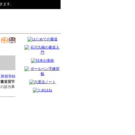
きます。
に新規登録
た
書道習字
ちの該当事