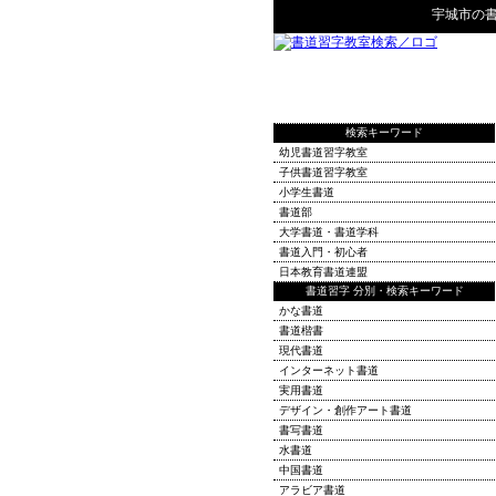
宇城市
の
検索キーワード
幼児書道習字教室
子供書道習字教室
小学生書道
書道部
大学書道・書道学科
書道入門・初心者
日本教育書道連盟
書道習字 分別・検索キーワード
かな書道
書道楷書
現代書道
インターネット書道
実用書道
デザイン・創作アート書道
書写書道
水書道
中国書道
アラビア書道