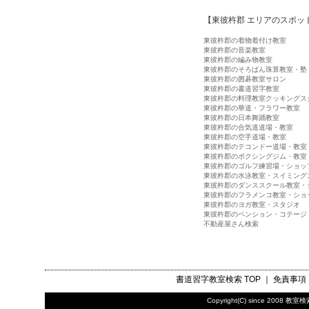
【東彼杵郡 エリアのスポッ
東彼杵郡の着物着付け教室
東彼杵郡の音楽教室
東彼杵郡の編み物教室
東彼杵郡のそろばん珠算教室・塾
東彼杵郡の囲碁教室サロン
東彼杵郡の書道習字教室
東彼杵郡の料理教室クッキングス
東彼杵郡の華道・フラワー教室
東彼杵郡の日本舞踊教室
東彼杵郡の合気道道場・教室
東彼杵郡の空手道場・教室
東彼杵郡のテコンドー道場・教室
東彼杵郡のボクシングジム・教室
東彼杵郡のゴルフ練習場・ショッ
東彼杵郡の水泳教室・スイミング
東彼杵郡のダンススクール教室・
東彼杵郡のフラメンコ教室・ショ
東彼杵郡のヨガ教室・スタジオ
東彼杵郡のペンション・コテージ
不動産屋さん検索
書道習字教室検索
TOP ｜
免責事項
Copyright(C) since 2008
教室検