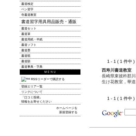
書道検定
ペン習字
寺書道教室
書道習字用具用品販売・通販
書道セット
書道筆
書道用紙・半紙
書道ソフト
書道墨
書道硯
1 - 1 ( 1 件中
書道額
書道事典・字典
西寿川書道教室
ＭＥＮＵ
長崎県東彼杵郡川
RSSリーダーで購読する
生け花教室，華道
登録エリア一覧
リンクについて
「口コミ投稿」
1 - 1 ( 1 件中
情報をお寄せください
ホームページを
新規登録する