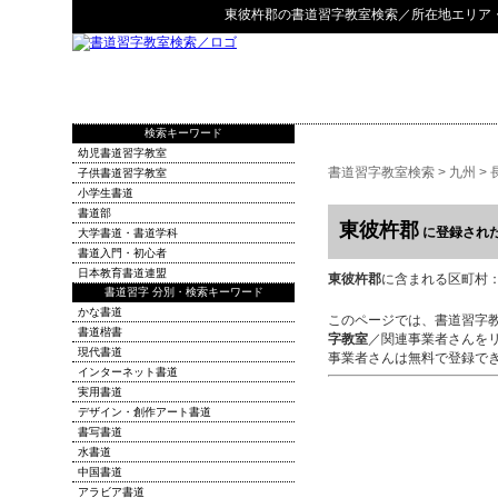
東彼杵郡
の
書道習字教室検索
／所在地エリア
検索キーワード
幼児書道習字教室
書道習字教室検索
>
九州
>
子供書道習字教室
小学生書道
書道部
東彼杵郡
に登録され
大学書道・書道学科
書道入門・初心者
日本教育書道連盟
東彼杵郡
に含まれる区町村：東
書道習字 分別・検索キーワード
かな書道
このページでは、書道習字
書道楷書
字教室
／関連事業者さんを
現代書道
事業者さんは無料で登録で
インターネット書道
実用書道
デザイン・創作アート書道
書写書道
水書道
中国書道
アラビア書道