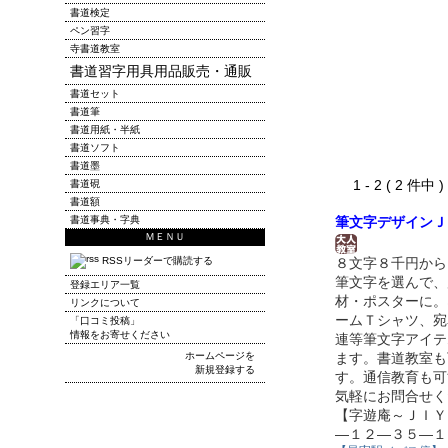
書道検定
ペン習字
寺書道教室
書道習字用具用品販売・通販
書道セット
書道筆
書道用紙・半紙
書道ソフト
書道墨
1 - 2 ( 2 件中
書道硯
書道額
書道事典・字典
筆文字デザインＪ
ＭＥＮＵ
RSSリーダーで購読する
８文字８千円から
筆文字を選んで、
登録エリア一覧
材・ポスターに。
リンクについて
ームＴシャツ、宛
「口コミ投稿」
情報をお寄せください
連等筆文字アイテ
ホームページを
ます。書道教室も
新規登録する
す。通信教育も可
気軽にお問合せく
【字遊庵～ＪＩＹ
―１２―３５―１