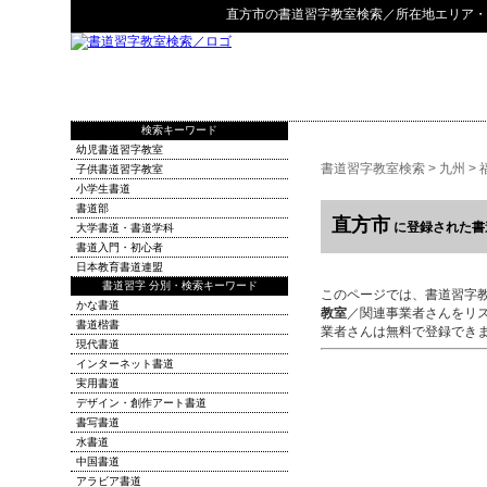
直方市
の
書道習字教室検索
／所在地エリア・
検索キーワード
幼児書道習字教室
書道習字教室検索
>
九州
>
子供書道習字教室
小学生書道
書道部
直方市
に登録された書
大学書道・書道学科
書道入門・初心者
日本教育書道連盟
書道習字 分別・検索キーワード
このページでは、書道習字
かな書道
教室
／関連事業者さんをリ
書道楷書
業者さんは無料で登録でき
現代書道
インターネット書道
実用書道
デザイン・創作アート書道
書写書道
水書道
中国書道
アラビア書道