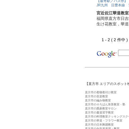
【最寄駅／バス停】
JR九州 日豊本線
宮近佐江華道教室
福岡県直方市日吉
生け花教室，華道
1 - 2 ( 2 件中
【直方市 エリアのスポット
直方市の着物着付け教室
直方市の音楽教室
直方市の編み物教室
直方市のそろばん珠算教室・塾
直方市の囲碁教室サロン
直方市の書道習字教室
直方市の料理教室クッキングスク
直方市の華道・フラワー教室
直方市の日本舞踊教室
直方市の合気道道場・教室