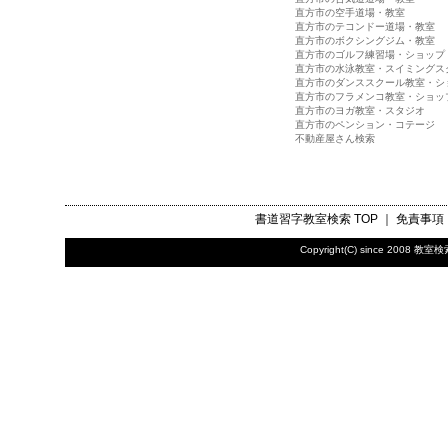
直方市の空手道場・教室
直方市のテコンドー道場・教室
直方市のボクシングジム・教室
直方市のゴルフ練習場・ショップ
直方市の水泳教室・スイミングス
直方市のダンススクール教室・シ
直方市のフラメンコ教室・ショッ
直方市のヨガ教室・スタジオ
直方市のペンション・コテージ
不動産屋さん検索
書道習字教室検索
TOP ｜
免責事項
Copyright(C) since 2008
教室検