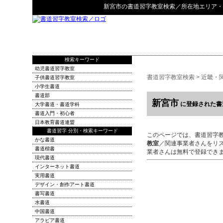
新宮市
の
書道習字教室検索
／所在地エリア・
検索キーワード
幼児書道習字教室
書道習字教室検索
>
近畿・
子供書道習字教室
小学生書道
書道部
新宮市
に登録された書
大学書道・書道学科
書道入門・初心者
日本教育書道連盟
書道習字 分別・検索キーワード
このページでは、書道習字
かな書道
教室
／関連事業者さんをリ
書道楷書
業者さんは無料で登録でき
現代書道
インターネット書道
実用書道
デザイン・創作アート書道
書写書道
水書道
中国書道
アラビア書道