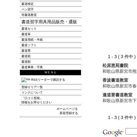
書道検定
ペン習字
寺書道教室
書道習字用具用品販売・通販
書道セット
書道筆
書道用紙・半紙
書道ソフト
書道墨
1 - 3 ( 3 件中
書道硯
書道額
松原恵苑書院
書道事典・字典
和歌山県新宮市熊
ＭＥＮＵ
香波書道教室
RSSリーダーで購読する
和歌山県新宮市春
登録エリア一覧
リンクについて
違道要書道教室
「口コミ投稿」
和歌山県新宮市下
情報をお寄せください
ホームページを
新規登録する
1 - 3 ( 3 件中