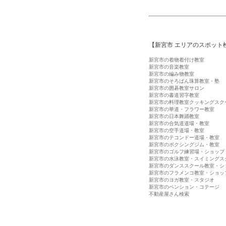
【新宮市 エリアのスポット
新宮市の着物着付け教室
新宮市の音楽教室
新宮市の編み物教室
新宮市のそろばん珠算教室・塾
新宮市の囲碁教室サロン
新宮市の書道習字教室
新宮市の料理教室クッキングスク
新宮市の華道・フラワー教室
新宮市の日本舞踊教室
新宮市の合気道道場・教室
新宮市の空手道場・教室
新宮市のテコンドー道場・教室
新宮市のボクシングジム・教室
新宮市のゴルフ練習場・ショップ
新宮市の水泳教室・スイミングス
新宮市のダンススクール教室・シ
新宮市のフラメンコ教室・ショッ
新宮市のヨガ教室・スタジオ
新宮市のペンション・コテージ
不動産屋さん検索