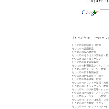
1 - 4 ( 4 件中
【たつの市 エリアのスポッ
たつの市の着物着付け教室
たつの市の音楽教室
たつの市の編み物教室
たつの市のそろばん珠算教室・塾
たつの市の囲碁教室サロン
たつの市の書道習字教室
たつの市の料理教室クッキングス
たつの市の華道・フラワー教室
たつの市の日本舞踊教室
たつの市の合気道道場・教室
たつの市の空手道場・教室
たつの市のテコンドー道場・教室
たつの市のボクシングジム・教室
たつの市のゴルフ練習場・ショッ
たつの市の水泳教室・スイミング
たつの市のダンススクール教室・
たつの市のフラメンコ教室・ショ
たつの市のヨガ教室・スタジオ
たつの市のペンション・コテージ