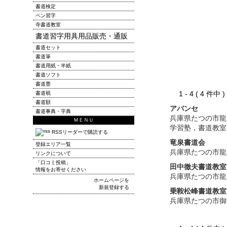
書道検定
ペン習字
寺書道教室
書道習字用具用品販売・通販
書道セット
書道筆
書道用紙・半紙
書道ソフト
書道墨
1 - 4 ( 4 件中
書道硯
書道額
アバンセ
書道事典・字典
兵庫県たつの市龍
ＭＥＮＵ
学習塾，書道教室
RSSリーダーで購読する
竜泉書道会
登録エリア一覧
兵庫県たつの市龍
リンクについて
「口コミ投稿」
田中徹夫書道教室
情報をお寄せください
兵庫県たつの市龍
ホームページを
新規登録する
乗鞍松峰書道教室
兵庫県たつの市御