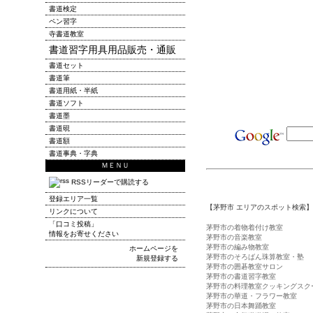
書道検定
ペン習字
寺書道教室
書道習字用具用品販売・通販
書道セット
書道筆
書道用紙・半紙
書道ソフト
書道墨
書道硯
書道額
書道事典・字典
ＭＥＮＵ
RSSリーダーで購読する
登録エリア一覧
【茅野市 エリアのスポット検索】
リンクについて
「口コミ投稿」
茅野市の着物着付け教室
情報をお寄せください
茅野市の音楽教室
茅野市の編み物教室
ホームページを
茅野市のそろばん珠算教室・塾
新規登録する
茅野市の囲碁教室サロン
茅野市の書道習字教室
茅野市の料理教室クッキングスク
茅野市の華道・フラワー教室
茅野市の日本舞踊教室