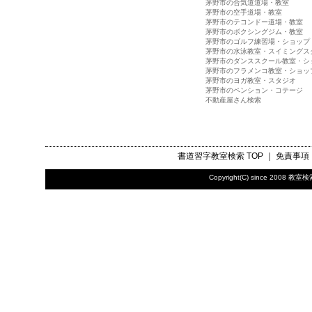
茅野市の合気道道場・教室
茅野市の空手道場・教室
茅野市のテコンドー道場・教室
茅野市のボクシングジム・教室
茅野市のゴルフ練習場・ショップ
茅野市の水泳教室・スイミングス
茅野市のダンススクール教室・シ
茅野市のフラメンコ教室・ショッ
茅野市のヨガ教室・スタジオ
茅野市のペンション・コテージ
不動産屋さん検索
書道習字教室検索
TOP ｜
免責事項
Copyright(C) since 2008
教室検