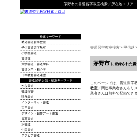
茅野市
の
書道習字教室検索
／所在地エリア・
検索キーワード
幼児書道習字教室
書道習字教室検索
>
甲信越
子供書道習字教室
小学生書道
書道部
茅野市
に登録された書
大学書道・書道学科
書道入門・初心者
日本教育書道連盟
書道習字 分別・検索キーワード
このページでは、書道習字
かな書道
教室
／関連事業者さんをリ
書道楷書
業者さんは無料で登録でき
現代書道
インターネット書道
実用書道
デザイン・創作アート書道
書写書道
水書道
中国書道
アラビア書道