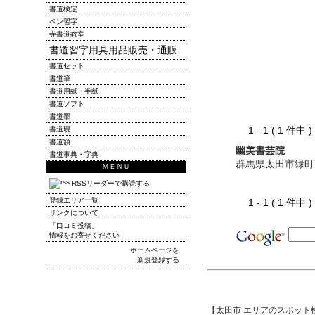
書道検定
ペン習字
寺書道教室
書道習字用具用品販売・通販
書道セット
書道筆
書道用紙・半紙
書道ソフト
書道墨
1 - 1 ( 1 件中
書道硯
書道額
幽美書芸院
書道事典・字典
群馬県太田市緑町
ＭＥＮＵ
RSSリーダーで購読する
登録エリア一覧
1 - 1 ( 1 件中
リンクについて
「口コミ投稿」
情報をお寄せください
ホームページを
新規登録する
【太田市 エリアのスポット