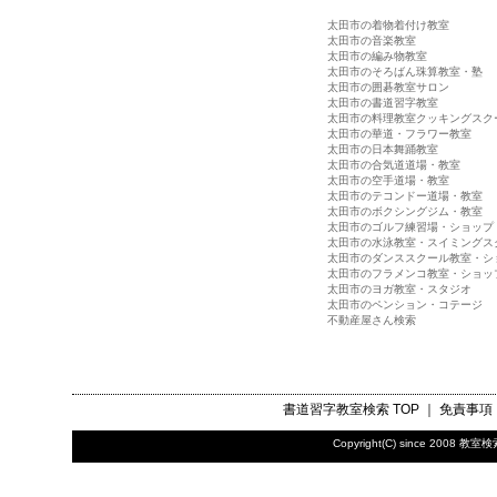
太田市の着物着付け教室
太田市の音楽教室
太田市の編み物教室
太田市のそろばん珠算教室・塾
太田市の囲碁教室サロン
太田市の書道習字教室
太田市の料理教室クッキングスク
太田市の華道・フラワー教室
太田市の日本舞踊教室
太田市の合気道道場・教室
太田市の空手道場・教室
太田市のテコンドー道場・教室
太田市のボクシングジム・教室
太田市のゴルフ練習場・ショップ
太田市の水泳教室・スイミングス
太田市のダンススクール教室・シ
太田市のフラメンコ教室・ショッ
太田市のヨガ教室・スタジオ
太田市のペンション・コテージ
不動産屋さん検索
書道習字教室検索
TOP ｜
免責事項
Copyright(C) since 2008
教室検