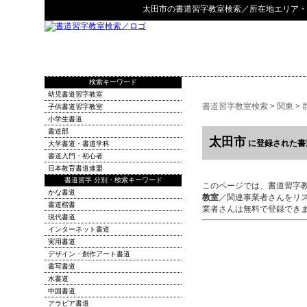
太田市
の
書道習字教室検索
／所在地エリア・
検索キーワード
幼児書道習字教室
書道習字教室検索
>
関東
>
子供書道習字教室
小学生書道
書道部
太田市
に登録された書
大学書道・書道学科
書道入門・初心者
日本教育書道連盟
書道習字 分別・検索キーワード
このページでは、書道習字
かな書道
教室
／関連事業者さんをリ
書道楷書
業者さんは無料で登録でき
現代書道
インターネット書道
実用書道
デザイン・創作アート書道
書写書道
水書道
中国書道
アラビア書道