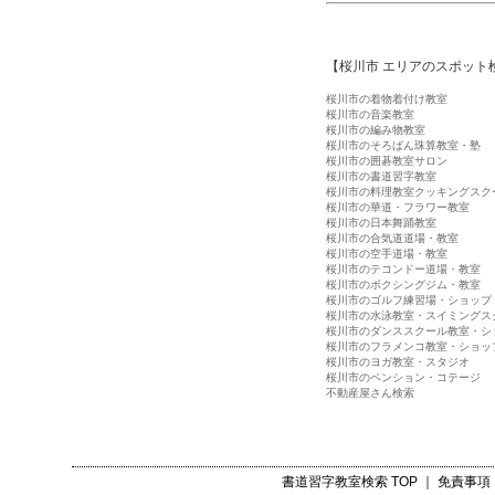
【桜川市 エリアのスポット
桜川市の着物着付け教室
桜川市の音楽教室
桜川市の編み物教室
桜川市のそろばん珠算教室・塾
桜川市の囲碁教室サロン
桜川市の書道習字教室
桜川市の料理教室クッキングスク
桜川市の華道・フラワー教室
桜川市の日本舞踊教室
桜川市の合気道道場・教室
桜川市の空手道場・教室
桜川市のテコンドー道場・教室
桜川市のボクシングジム・教室
桜川市のゴルフ練習場・ショップ
桜川市の水泳教室・スイミングス
桜川市のダンススクール教室・シ
桜川市のフラメンコ教室・ショッ
桜川市のヨガ教室・スタジオ
桜川市のペンション・コテージ
不動産屋さん検索
書道習字教室検索
TOP ｜
免責事項