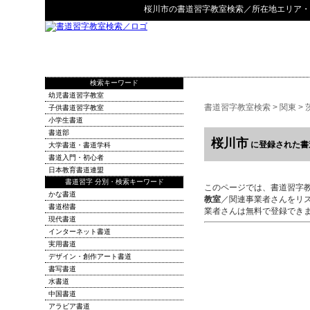
桜川市
の
書道習字教室検索
／所在地エリア・
検索キーワード
幼児書道習字教室
書道習字教室検索
>
関東
>
子供書道習字教室
小学生書道
書道部
桜川市
に登録された書
大学書道・書道学科
書道入門・初心者
日本教育書道連盟
書道習字 分別・検索キーワード
このページでは、書道習字
かな書道
教室
／関連事業者さんをリ
書道楷書
業者さんは無料で登録でき
現代書道
インターネット書道
実用書道
デザイン・創作アート書道
書写書道
水書道
中国書道
アラビア書道