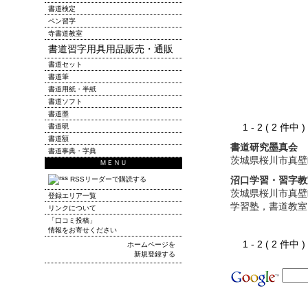
書道検定
ペン習字
寺書道教室
書道習字用具用品販売・通販
書道セット
書道筆
書道用紙・半紙
書道ソフト
書道墨
1 - 2 ( 2 件中
書道硯
書道額
書道研究墨真会
書道事典・字典
茨城県桜川市真壁
ＭＥＮＵ
沼口学習・習字教
RSSリーダーで購読する
茨城県桜川市真壁
登録エリア一覧
学習塾，書道教室
リンクについて
「口コミ投稿」
情報をお寄せください
1 - 2 ( 2 件中
ホームページを
新規登録する