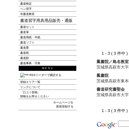
書道検定
ペン習字
寺書道教室
書道習字用具用品販売・通販
書道セット
書道筆
書道用紙・半紙
書道ソフト
書道墨
1 - 3 ( 3 件中
書道硯
書道額
鳳書院／島名教室
書道事典・字典
茨城県高萩市大字
ＭＥＮＵ
鳳書院
RSSリーダーで購読する
茨城県高萩市東本
登録エリア一覧
リンクについて
書道研究書聖会
「口コミ投稿」
茨城県高萩市大字
情報をお寄せください
ホームページを
新規登録する
1 - 3 ( 3 件中