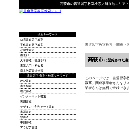
高萩市
の
書道習字教室検索
／所在地エリア・
検索キーワード
幼児書道習字教室
書道習字教室検索
>
関東
>
子供書道習字教室
小学生書道
書道部
高萩市
に登録された書
大学書道・書道学科
書道入門・初心者
日本教育書道連盟
書道習字 分別・検索キーワード
このページでは、書道習字
かな書道
教室
／関連事業者さんをリ
書道楷書
業者さんは無料で登録でき
現代書道
インターネット書道
実用書道
デザイン・創作アート書道
書写書道
水書道
中国書道
アラビア書道