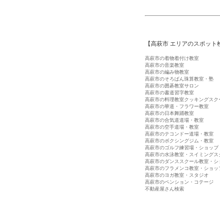
【高萩市 エリアのスポット
高萩市の着物着付け教室
高萩市の音楽教室
高萩市の編み物教室
高萩市のそろばん珠算教室・塾
高萩市の囲碁教室サロン
高萩市の書道習字教室
高萩市の料理教室クッキングスク
高萩市の華道・フラワー教室
高萩市の日本舞踊教室
高萩市の合気道道場・教室
高萩市の空手道場・教室
高萩市のテコンドー道場・教室
高萩市のボクシングジム・教室
高萩市のゴルフ練習場・ショップ
高萩市の水泳教室・スイミングス
高萩市のダンススクール教室・シ
高萩市のフラメンコ教室・ショッ
高萩市のヨガ教室・スタジオ
高萩市のペンション・コテージ
不動産屋さん検索