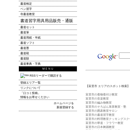
書道検定
ペン習字
寺書道教室
書道習字用具用品販売・通販
書道セット
書道筆
書道用紙・半紙
書道ソフト
書道墨
書道硯
書道額
書道事典・字典
ＭＥＮＵ
RSSリーダーで購読する
登録エリア一覧
【富里市 エリアのスポット検索】
リンクについて
「口コミ投稿」
富里市の着物着付け教室
情報をお寄せください
富里市の音楽教室
富里市の編み物教室
ホームページを
富里市のそろばん珠算教室・塾
新規登録する
富里市の囲碁教室サロン
富里市の書道習字教室
富里市の料理教室クッキングスク
富里市の華道・フラワー教室
富里市の日本舞踊教室