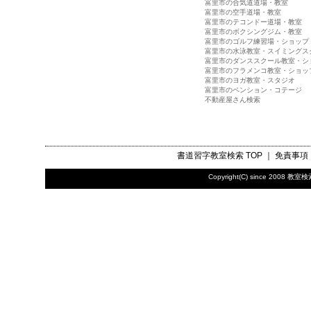
富里市の合気道道場・教室
富里市の空手道場・教室
富里市のテコンドー道場・教室
富里市のボクシングジム・教室
富里市のゴルフ練習場・ショップ
富里市の水泳教室・スイミングス
富里市のダンススクール教室・シ
富里市のフラメンコ教室・ショッ
富里市のヨガ教室・スタジオ
富里市のペンション・コテージ
不動産屋さん検索
書道習字教室検索
TOP ｜
免責事項
Copyright(C) since 2008
教室検