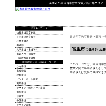
富里市
の
書道習字教室検索
／所在地エリア・
検索キーワード
幼児書道習字教室
書道習字教室検索
>
関東
>
子供書道習字教室
小学生書道
書道部
富里市
に登録された書
大学書道・書道学科
書道入門・初心者
日本教育書道連盟
書道習字 分別・検索キーワード
このページでは、書道習字
かな書道
教室
／関連事業者さんをリ
書道楷書
業者さんは無料で登録でき
現代書道
インターネット書道
実用書道
デザイン・創作アート書道
書写書道
水書道
中国書道
アラビア書道