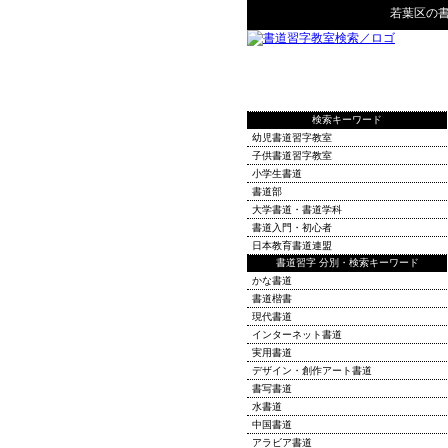
若葉区
の
検索キーワード
幼児書道習字教室
子供書道習字教室
小学生書道
書道部
大学書道・書道学科
書道入門・初心者
日本教育書道連盟
書道習字 分別・検索キーワード
かな書道
書道楷書
現代書道
インターネット書道
実用書道
デザイン・創作アート書道
書写書道
水書道
中国書道
アラビア書道