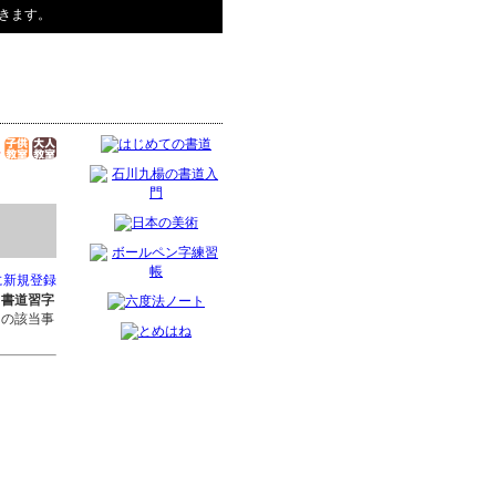
きます。
に新規登録
た
書道習字
ちの該当事