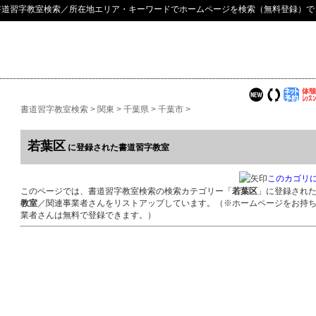
書道習字教室検索
／所在地エリア・キーワードでホームページを検索（無料登録）で
書道習字教室検索
>
関東
>
千葉県
>
千葉市
>
若葉区
に登録された書道習字教室
このカゴリ
このページでは、書道習字教室検索の検索カテゴリー「
若葉区
」に登録され
教室
／関連事業者さんをリストアップしています。（※ホームページをお持
業者さんは無料で登録できます。）