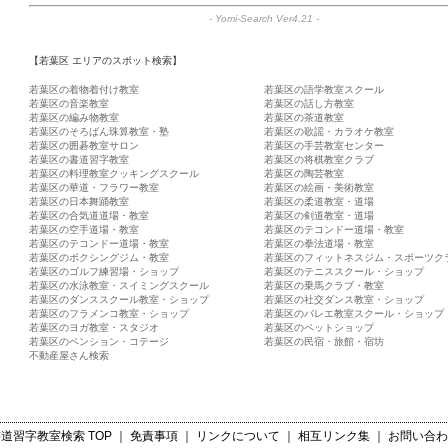
-
Yomi-Search Ver4.21
-
【若葉区 エリアのスポット検索】
若葉区の着物着付け教室
若葉区の語学教室スクール
若葉区の音楽教室
若葉区の話し方教室
若葉区の編み物教室
若葉区の茶道教室
若葉区のそろばん珠算教室・塾
若葉区の歌謡・カラオケ教室
若葉区の囲碁教室サロン
若葉区の手芸教室センター
若葉区の書道習字教室
若葉区の将棋教室クラブ
若葉区の料理教室クッキングスクール
若葉区の陶芸教室
若葉区の華道・フラワー教室
若葉区の絵画・美術教室
若葉区の日本舞踊教室
若葉区の柔道教室・道場
若葉区の合気道道場・教室
若葉区の剣道教室・道場
若葉区の空手道場・教室
若葉区のテコンドー道場・教室
若葉区のテコンドー道場・教室
若葉区の拳法道場・教室
若葉区のボクシングジム・教室
若葉区のフィットネスジム・スポーツク
若葉区のゴルフ練習場・ショップ
若葉区のテニススクール・ショップ
若葉区の水泳教室・スイミングスクール
若葉区の乗馬クラブ・教室
若葉区のダンススクール教室・ショップ
若葉区の社交ダンス教室・ショップ
若葉区のフラメンコ教室・ショップ
若葉区のバレエ教室スクール・ショップ
若葉区のヨガ教室・スタジオ
若葉区のペットショップ
若葉区のペンション・コテージ
若葉区の民宿・旅館・宿坊
不動産屋さん検索
書道習字教室検索
TOP ｜
免責事項
｜
リンクについて
｜
相互リンク集
｜
お問い合わ