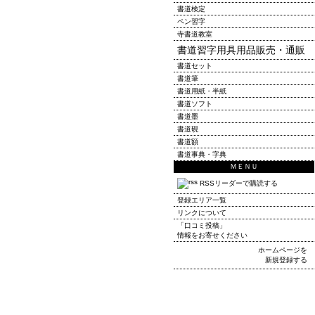
書道検定
ペン習字
寺書道教室
書道習字用具用品販売・通販
書道セット
書道筆
書道用紙・半紙
書道ソフト
書道墨
書道硯
書道額
書道事典・字典
ＭＥＮＵ
RSSリーダーで購読する
登録エリア一覧
リンクについて
「口コミ投稿」
情報をお寄せください
ホームページを
新規登録する