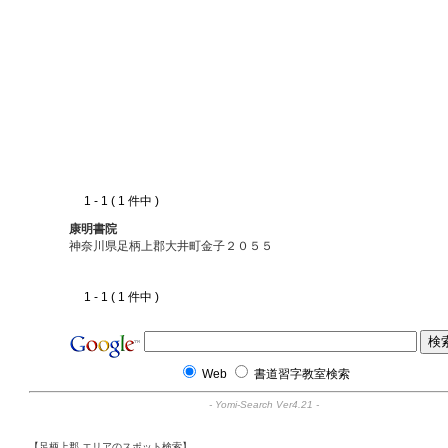
1 - 1 ( 1 件中 )
康明書院
神奈川県足柄上郡大井町金子２０５５
1 - 1 ( 1 件中 )
Web
書道習字教室検索
-
Yomi-Search Ver4.21
-
【足柄上郡 エリアのスポット検索】