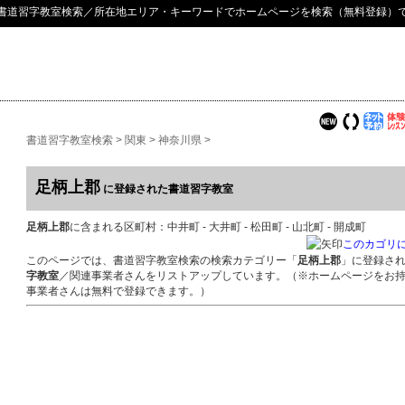
書道習字教室検索
／所在地エリア・キーワードでホームページを検索（無料登録）
書道習字教室検索
>
関東
>
神奈川県
>
足柄上郡
に登録された書道習字教室
足柄上郡
に含まれる区町村：中井町 - 大井町 - 松田町 - 山北町 - 開成町
このカゴリ
このページでは、書道習字教室検索の検索カテゴリー「
足柄上郡
」に登録さ
字教室
／関連事業者さんをリストアップしています。（※ホームページをお
事業者さんは無料で登録できます。）