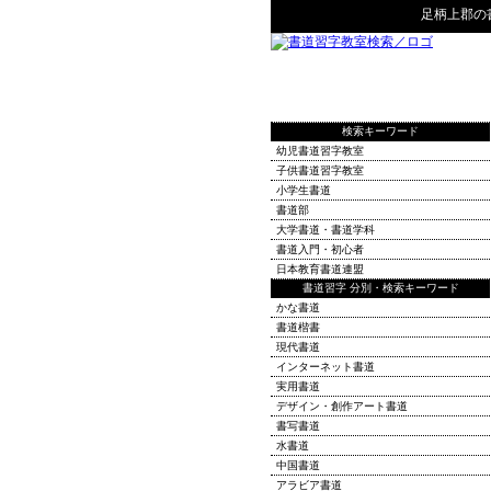
足柄上郡
の
検索キーワード
幼児書道習字教室
子供書道習字教室
小学生書道
書道部
大学書道・書道学科
書道入門・初心者
日本教育書道連盟
書道習字 分別・検索キーワード
かな書道
書道楷書
現代書道
インターネット書道
実用書道
デザイン・創作アート書道
書写書道
水書道
中国書道
アラビア書道