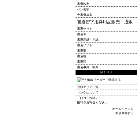
書道検定
ペン習字
寺書道教室
書道習字用具用品販売・通販
書道セット
書道筆
書道用紙・半紙
書道ソフト
書道墨
書道硯
書道額
書道事典・字典
ＭＥＮＵ
RSSリーダーで購読する
登録エリア一覧
リンクについて
「口コミ投稿」
情報をお寄せください
ホームページを
新規登録する