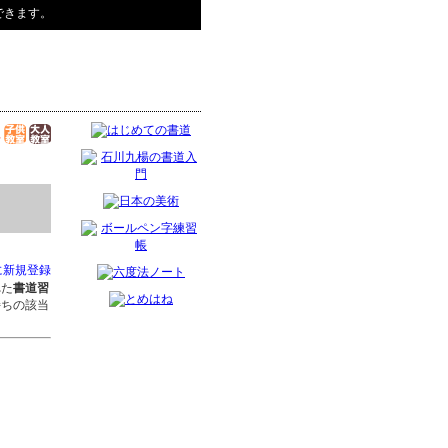
できます。
に新規登録
れた
書道習
持ちの該当