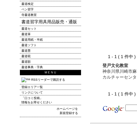
書道検定
ペン習字
寺書道教室
書道習字用具用品販売・通販
書道セット
書道筆
書道用紙・半紙
書道ソフト
書道墨
1 - 1 ( 1 件中
書道硯
書道額
登戸文化教室
書道事典・字典
神奈川県川崎市麻
ＭＥＮＵ
カルチャーセンタ
RSSリーダーで購読する
登録エリア一覧
リンクについて
1 - 1 ( 1 件中
「口コミ投稿」
情報をお寄せください
ホームページを
新規登録する