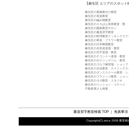
【麻生区 エリアのスポット
麻生区の着物着付け教室
麻生区の音楽教室
麻生区の編み物教室
麻生区のそろばん珠算教室・塾
麻生区の囲碁教室サロン
麻生区の書道習字教室
麻生区の料理教室クッキングスク
麻生区の華道・フラワー教室
麻生区の日本舞踊教室
麻生区の合気道道場・教室
麻生区の空手道場・教室
麻生区のテコンドー道場・教室
麻生区のボクシングジム・教室
麻生区のゴルフ練習場・ショップ
麻生区の水泳教室・スイミングス
麻生区のダンススクール教室・シ
麻生区のフラメンコ教室・ショッ
麻生区のヨガ教室・スタジオ
麻生区のペンション・コテージ
不動産屋さん検索
書道習字教室検索
TOP ｜
免責事項
Copyright(C) since 2008
教室検