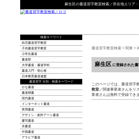
麻生区
の
書道習字教室検索
／所在地エリア・
検索キーワード
幼児書道習字教室
書道習字教室検索
>
関東
>
子供書道習字教室
小学生書道
書道部
麻生区
に登録された書
大学書道・書道学科
書道入門・初心者
日本教育書道連盟
書道習字 分別・検索キーワード
このページでは、書道習字
かな書道
教室
／関連事業者さんをリ
書道楷書
業者さんは無料で登録でき
現代書道
インターネット書道
実用書道
デザイン・創作アート書道
書写書道
水書道
中国書道
アラビア書道