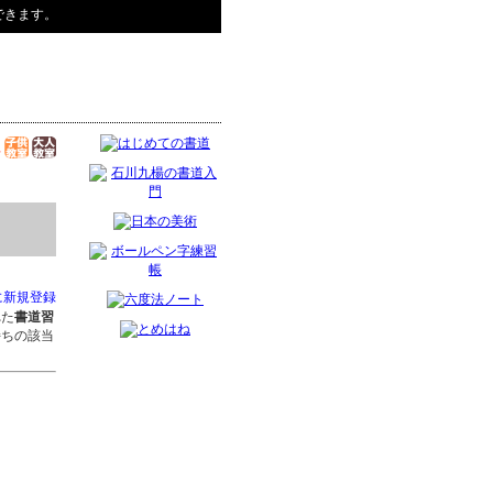
できます。
に新規登録
れた
書道習
持ちの該当