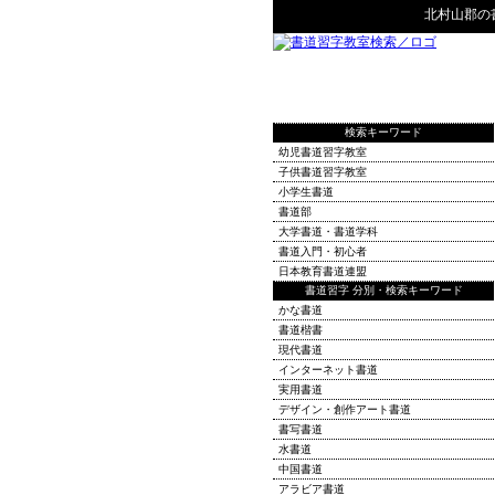
北村山郡
の
検索キーワード
幼児書道習字教室
子供書道習字教室
小学生書道
書道部
大学書道・書道学科
書道入門・初心者
日本教育書道連盟
書道習字 分別・検索キーワード
かな書道
書道楷書
現代書道
インターネット書道
実用書道
デザイン・創作アート書道
書写書道
水書道
中国書道
アラビア書道