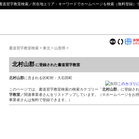
書道習字教室検索
／所在地エリア・キーワードでホームページを検索（無料登録）
書道習字教室検索
>
東北
>
山形県
>
北村山郡
に登録された書道習字教室
北村山郡
に含まれる区町村：大石田町
このカゴリ
このページでは、書道習字教室検索の検索カテゴリー「
北村山郡
」に登録さ
字教室
／関連事業者さんをリストアップしています。（※ホームページをお
事業者さんは無料で登録できます。）