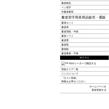
書道検定
ペン習字
寺書道教室
書道習字用具用品販売・通販
書道セット
書道筆
書道用紙・半紙
書道ソフト
書道墨
書道硯
書道額
書道事典・字典
ＭＥＮＵ
RSSリーダーで購読する
登録エリア一覧
リンクについて
「口コミ投稿」
情報をお寄せください
ホームページを
新規登録する