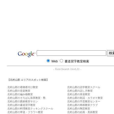
Web
書道習字教室検索
-
Yomi-Search Ver4.21
-
【北村山郡 エリアのスポット検索】
北村山郡の着物着付け教室
北村山郡の語学教室スクール
北村山郡の音楽教室
北村山郡の話し方教室
北村山郡の編み物教室
北村山郡の茶道教室
北村山郡のそろばん珠算教室・塾
北村山郡の歌謡・カラオケ教室
北村山郡の囲碁教室サロン
北村山郡の手芸教室センター
北村山郡の書道習字教室
北村山郡の将棋教室クラブ
北村山郡の料理教室クッキングスクール
北村山郡の陶芸教室
北村山郡の華道・フラワー教室
北村山郡の絵画・美術教室