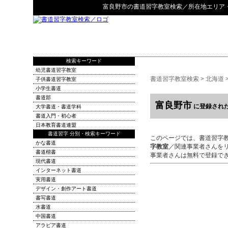
富良野市
の
書道習字教室検索
／所在地エリア
検索キーワード
幼児書道習字教室
書道習字教室検索
>
北海道
子供書道習字教室
小学生書道
書道部
富良野市
に登録され
大学書道・書道学科
書道入門・初心者
日本教育書道連盟
書道習字 分別・検索キーワード
このページでは、書道習字
かな書道
字教室
／関連事業者さんを
書道楷書
事業者さんは無料で登録で
現代書道
インターネット書道
実用書道
デザイン・創作アート書道
書写書道
水書道
中国書道
アラビア書道