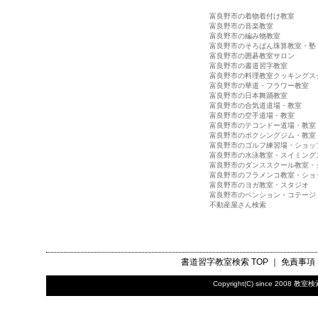
富良野市の着物着付け教室
富良野市の音楽教室
富良野市の編み物教室
富良野市のそろばん珠算教室・塾
富良野市の囲碁教室サロン
富良野市の書道習字教室
富良野市の料理教室クッキングス
富良野市の華道・フラワー教室
富良野市の日本舞踊教室
富良野市の合気道道場・教室
富良野市の空手道場・教室
富良野市のテコンドー道場・教室
富良野市のボクシングジム・教室
富良野市のゴルフ練習場・ショッ
富良野市の水泳教室・スイミング
富良野市のダンススクール教室・
富良野市のフラメンコ教室・ショ
富良野市のヨガ教室・スタジオ
富良野市のペンション・コテージ
不動産屋さん検索
書道習字教室検索
TOP ｜
免責事項
Copyright(C) since 2008
教室検