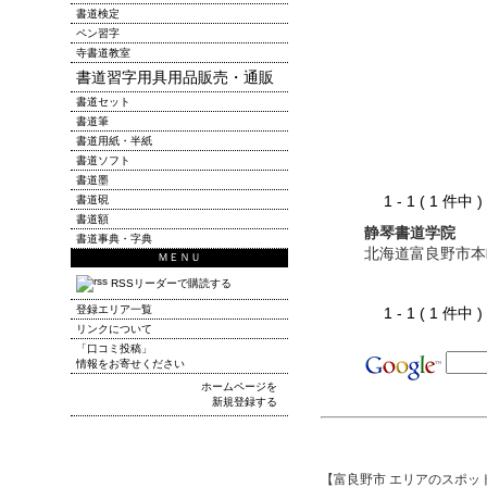
書道検定
ペン習字
寺書道教室
書道習字用具用品販売・通販
書道セット
書道筆
書道用紙・半紙
書道ソフト
書道墨
1 - 1 ( 1 件中
書道硯
書道額
静琴書道学院
書道事典・字典
北海道富良野市本
ＭＥＮＵ
RSSリーダーで購読する
登録エリア一覧
1 - 1 ( 1 件中
リンクについて
「口コミ投稿」
情報をお寄せください
ホームページを
新規登録する
【富良野市 エリアのスポッ